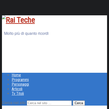
Molto più di quanto ricordi
Home
Programmi
Personaggi
Articoli
Tv Titoli
Cerca nel sito