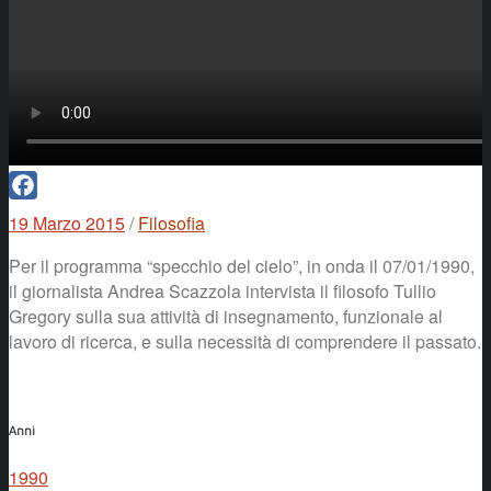
Facebook
19 Marzo 2015
/
Filosofia
Per il programma “specchio del cielo”, in onda il 07/01/1990,
il giornalista Andrea Scazzola intervista il filosofo Tullio
Gregory sulla sua attività di insegnamento, funzionale al
lavoro di ricerca, e sulla necessità di comprendere il passato.
Anni
1990