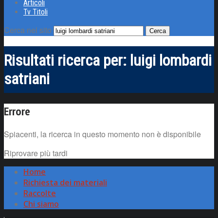
Articoli
Tv Titoli
Cerca nel sito
Risultati ricerca per:
luigi lombardi
satriani
Errore
Spiacenti, la ricerca in questo momento non è disponibile
Riprovare più tardi
Home
Richiesta dei materiali
Raccolte
Chi siamo