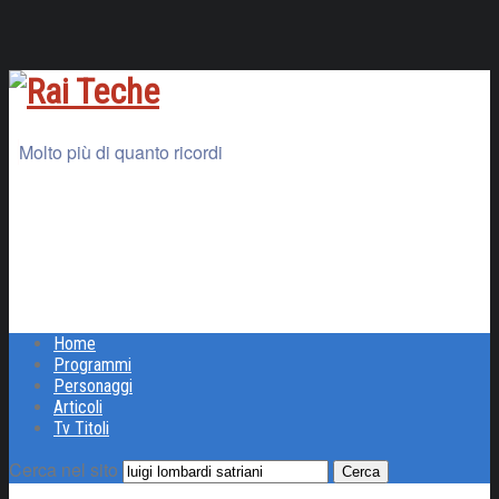
Molto più di quanto ricordi
Home
Programmi
Personaggi
Articoli
Tv Titoli
Cerca nel sito