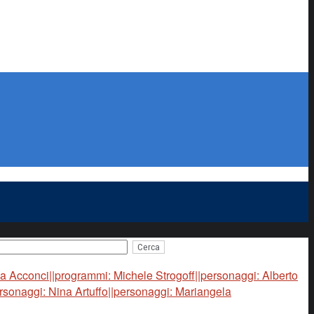
a Acconci||programmi: Michele Strogoff||personaggi: Alberto
sonaggi: Nina Artuffo||personaggi: Mariangela