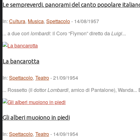
Le sempreverdi. panorami del canto popolare italiano
In:
Cultura
,
Musica
,
Spettacolo
- 14/08/1957
... a due cori
lombardi
: il Coro “Flymon” diretto da
Luigi
...
La bancarotta
In:
Spettacolo
,
Teatro
- 21/09/1954
... Rossetto (il dottor
Lombardi
, amico di Pantalone), Wanda... Be
Gli alberi muoiono in piedi
In:
Spettacolo
,
Teatro
- 14/09/1954