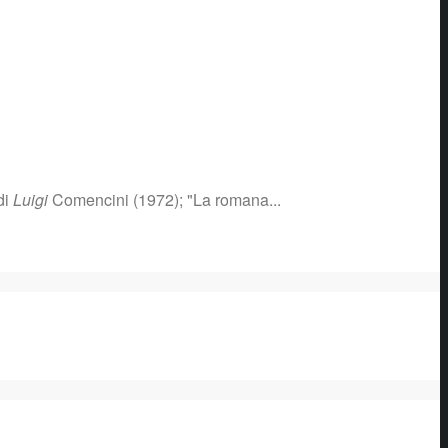
di
Luigi
Comencini (1972); "La romana...