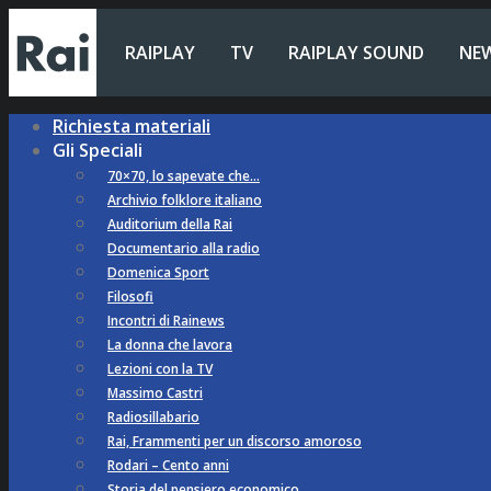
RAIPLAY
TV
RAIPLAY SOUND
NE
Richiesta materiali
Gli Speciali
70×70, lo sapevate che…
Archivio folklore italiano
Auditorium della Rai
Documentario alla radio
Domenica Sport
Filosofi
Incontri di Rainews
La donna che lavora
Lezioni con la TV
Massimo Castri
Radiosillabario
Rai, Frammenti per un discorso amoroso
Rodari – Cento anni
Storia del pensiero economico