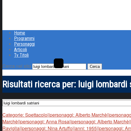
Home
Programmi
Personaggi
Articoli
Tv Titoli
Cerca nel sito
Risultati ricerca per:
luigi lombardi 
Categorie: Spettacolo||personaggi: Alberto Marchè||personagg
Marchè||personaggi: Anna Rosa||personaggi: Alberto Marchè||
Raviglia||personaggi: Nina Artuffo||anni: 1955||personaggi: Ar