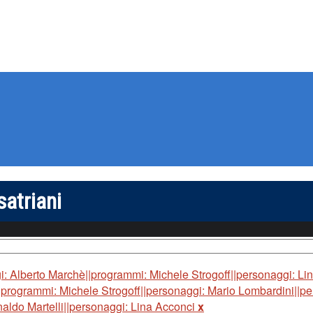
satriani
i: Alberto Marchè||programmi: Michele Strogoff||personaggi: Lin
programmi: Michele Strogoff||personaggi: Mario Lombardini||per
naldo Martelli||personaggi: Lina Acconci
x