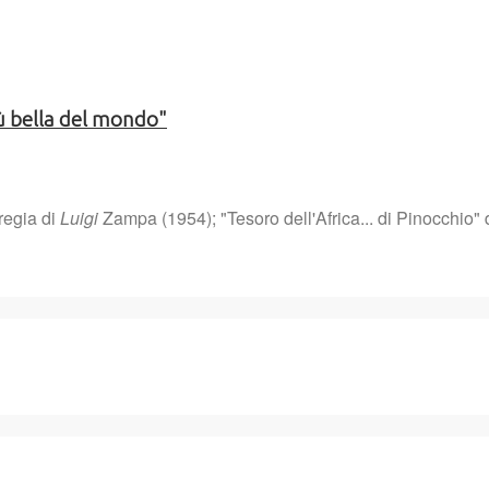
iù bella del mondo"
regia di
Luigi
Zampa (1954); "Tesoro dell'Africa... di Pinocchio" 