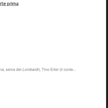
arte prima
ina, serva dei
Lombardi
), Tino Erler (il conte...