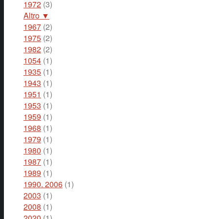
1972
(3)
Altro ▼
1967
(2)
1975
(2)
1982
(2)
1054
(1)
1935
(1)
1943
(1)
1951
(1)
1953
(1)
1959
(1)
1968
(1)
1979
(1)
1980
(1)
1987
(1)
1989
(1)
1990. 2006
(1)
2003
(1)
2008
(1)
2020
(1)