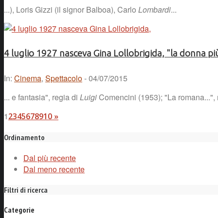
...), Loris Gizzi (il signor Balboa), Carlo
Lombardi
...
4 luglio 1927 nasceva Gina Lollobrigida, "la donna p
In:
Cinema
,
Spettacolo
- 04/07/2015
... e fantasia", regia di
Luigi
Comencini (1953); "La romana...", 
1
2
3
4
5
6
7
8
9
10
»
Ordinamento
Dal più recente
Dal meno recente
Filtri di ricerca
Categorie