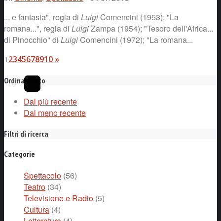
... e fantasia", regia di
Luigi
Comencini (1953); "La
romana...", regia di
Luigi
Zampa (1954); "Tesoro dell'Africa...
di Pinocchio" di
Luigi
Comencini (1972); "La romana...
1
2
3
4
5
6
7
8
9
10
»
Ordinamento
Dal più recente
Dal meno recente
Filtri di ricerca
Categorie
Spettacolo
(56)
Teatro
(34)
Televisione e Radio
(5)
Cultura
(4)
Letteratura
(4)