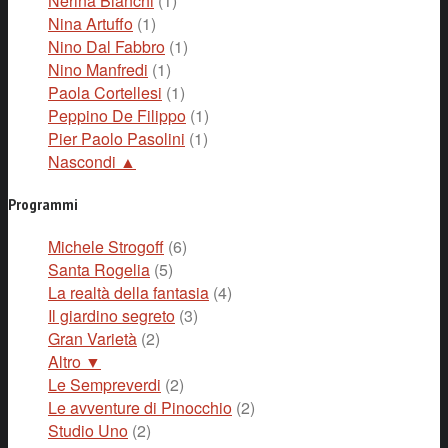
Nerina Bianchi
(1)
Nina Artuffo
(1)
Nino Dal Fabbro
(1)
Nino Manfredi
(1)
Paola Cortellesi
(1)
Peppino De Filippo
(1)
Pier Paolo Pasolini
(1)
Nascondi ▲
Programmi
Michele Strogoff
(6)
Santa Rogelia
(5)
La realtà della fantasia
(4)
Il giardino segreto
(3)
Gran Varietà
(2)
Altro ▼
Le Sempreverdi
(2)
Le avventure di Pinocchio
(2)
Studio Uno
(2)