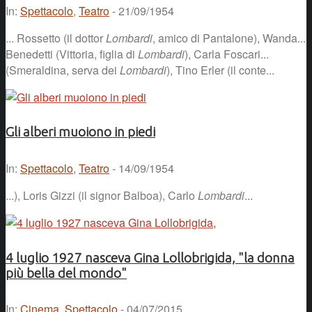
In:
Spettacolo
,
Teatro
- 21/09/1954
... Rossetto (il dottor
Lombardi
, amico di Pantalone), Wanda...
Benedetti (Vittoria, figlia di
Lombardi
), Carla Foscari...
(Smeraldina, serva dei
Lombardi
), Tino Erler (il conte...
Gli alberi muoiono in piedi
In:
Spettacolo
,
Teatro
- 14/09/1954
...), Loris Gizzi (il signor Balboa), Carlo
Lombardi
...
4 luglio 1927 nasceva Gina Lollobrigida, "la donna
più bella del mondo"
In:
Cinema
,
Spettacolo
- 04/07/2015