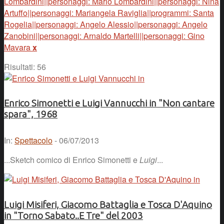
Lombardini||personaggi: Mario Lombardini||personaggi: Nina
Artuffo||personaggi: Mariangela Raviglia||programmi: Santa
Rogelia||personaggi: Angelo Alessio||personaggi: Angelo
Zanobini||personaggi: Arnaldo Martelli||personaggi: Gino
Mavara
x
Risultati: 56
Enrico Simonetti e Luigi Vannucchi in "Non cantare
spara", 1968
In:
Spettacolo
- 06/07/2013
...Sketch comico di Enrico Simonetti e
Luigi
...
Luigi Misiferi, Giacomo Battaglia e Tosca D'Aquino
in "Torno Sabato..E Tre" del 2003