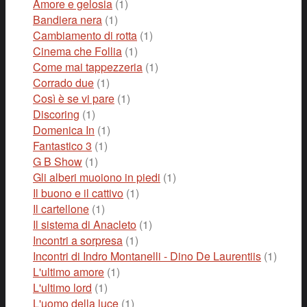
Amore e gelosia
(1)
Bandiera nera
(1)
Cambiamento di rotta
(1)
Cinema che Follia
(1)
Come mai tappezzeria
(1)
Corrado due
(1)
Così è se vi pare
(1)
Discoring
(1)
Domenica In
(1)
Fantastico 3
(1)
G B Show
(1)
Gli alberi muoiono in piedi
(1)
Il buono e il cattivo
(1)
Il cartellone
(1)
Il sistema di Anacleto
(1)
Incontri a sorpresa
(1)
Incontri di Indro Montanelli - Dino De Laurentiis
(1)
L'ultimo amore
(1)
L'ultimo lord
(1)
L'uomo della luce
(1)