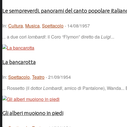
Le sempreverdi. panorami del canto popolare italiano
In:
Cultura
,
Musica
,
Spettacolo
- 14/08/1957
... a due cori
lombardi
: il Coro “Flymon” diretto da
Luigi
...
La bancarotta
In:
Spettacolo
,
Teatro
- 21/09/1954
... Rossetto (il dottor
Lombardi
, amico di Pantalone), Wanda... Be
Gli alberi muoiono in piedi