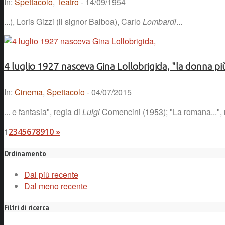
In:
Spettacolo
,
Teatro
- 14/09/1954
...), Loris Gizzi (il signor Balboa), Carlo
Lombardi
...
4 luglio 1927 nasceva Gina Lollobrigida, "la donna p
In:
Cinema
,
Spettacolo
- 04/07/2015
... e fantasia", regia di
Luigi
Comencini (1953); "La romana...", 
1
2
3
4
5
6
7
8
9
10
»
Ordinamento
Dal più recente
Dal meno recente
Filtri di ricerca