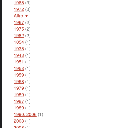
1965
(3)
1972
(3)
Altro ▼
1967
(2)
1975
(2)
1982
(2)
1054
(1)
1935
(1)
1943
(1)
1951
(1)
1953
(1)
1959
(1)
1968
(1)
1979
(1)
1980
(1)
1987
(1)
1989
(1)
1990. 2006
(1)
2003
(1)
2008
(1)