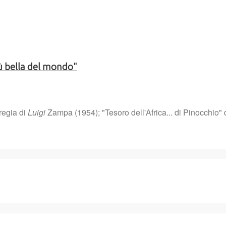
iù bella del mondo"
regia di
Luigi
Zampa (1954); "Tesoro dell'Africa... di Pinocchio" 