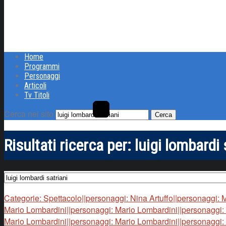
Home
Programmi
Personaggi
Articoli
Tv Titoli
Cerca nel sito
Risultati ricerca per:
luigi lombardi 
Categorie: Spettacolo||personaggi: Nina Artuffo||personaggi: 
Mario Lombardini||personaggi: Mario Lombardini||personaggi:
Mario Lombardini||personaggi: Mario Lombardini||personaggi: