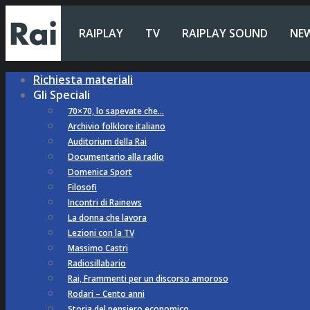
RAIPLAY
TV
RAIPLAY SOUND
NE
Richiesta materiali
Gli Speciali
70×70, lo sapevate che…
Archivio folklore italiano
Auditorium della Rai
Documentario alla radio
Domenica Sport
Filosofi
Incontri di Rainews
La donna che lavora
Lezioni con la TV
Massimo Castri
Radiosillabario
Rai, Frammenti per un discorso amoroso
Rodari – Cento anni
Storia del pensiero economico