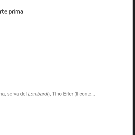
arte prima
ina, serva dei
Lombardi
), Tino Erler (il conte...