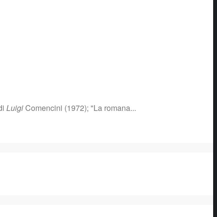
di
Luigi
Comencini (1972); "La romana...