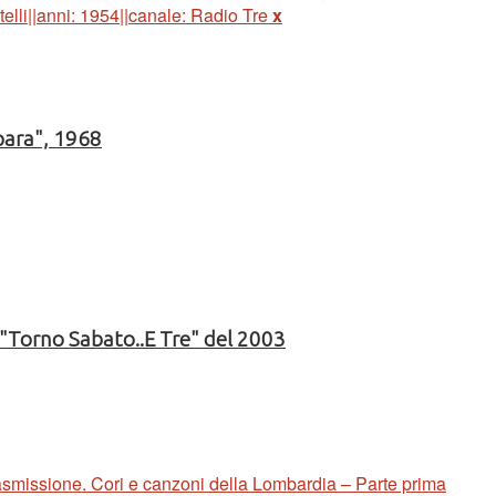
elli||anni: 1954||canale: Radio Tre
x
para", 1968
n "Torno Sabato..E Tre" del 2003