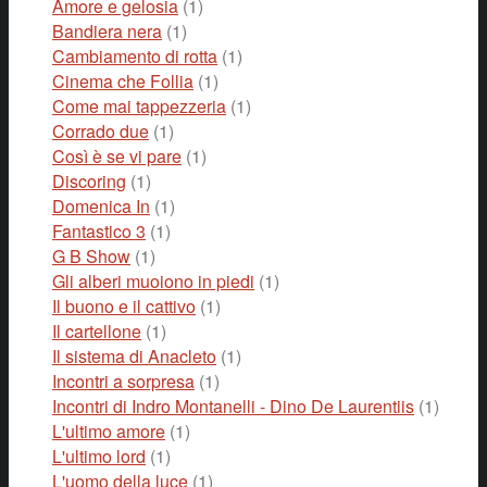
Amore e gelosia
(1)
Bandiera nera
(1)
Cambiamento di rotta
(1)
Cinema che Follia
(1)
Come mai tappezzeria
(1)
Corrado due
(1)
Così è se vi pare
(1)
Discoring
(1)
Domenica In
(1)
Fantastico 3
(1)
G B Show
(1)
Gli alberi muoiono in piedi
(1)
Il buono e il cattivo
(1)
Il cartellone
(1)
Il sistema di Anacleto
(1)
Incontri a sorpresa
(1)
Incontri di Indro Montanelli - Dino De Laurentiis
(1)
L'ultimo amore
(1)
L'ultimo lord
(1)
L'uomo della luce
(1)