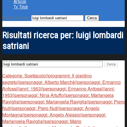
Articoli
Tv Titoli
Cerca nel sito
Risultati ricerca per:
luigi lombardi
satriani
Categorie: Spettacolo||programmi: Il giardino
segreto||personaggi: Alberto Marchè||personaggi: Ermanno
Anfossi||anni: 1953||personaggi: Ermanno Anfossi||anni:
1953||personaggi: Nina Artuffo||personaggi: Mariangela
Raviglia||personaggi: Mariangela Raviglia||personaggi: Piero
Nuti||personaggi: Piero Nuti||personaggi: Angelo
Montagna||personaggi: Angelo Alessio||personaggi:
Mariangela Raviglia||personaggi: Mario