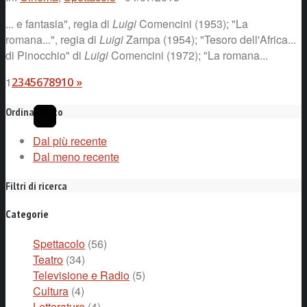
... e fantasia", regia di
Luigi
Comencini (1953); "La
romana...", regia di
Luigi
Zampa (1954); "Tesoro dell'Africa...
di Pinocchio" di
Luigi
Comencini (1972); "La romana...
1
2
3
4
5
6
7
8
9
10
»
Ordinamento
Dal più recente
Dal meno recente
Filtri di ricerca
Categorie
Spettacolo
(56)
Teatro
(34)
Televisione e Radio
(5)
Cultura
(4)
Letteratura
(4)