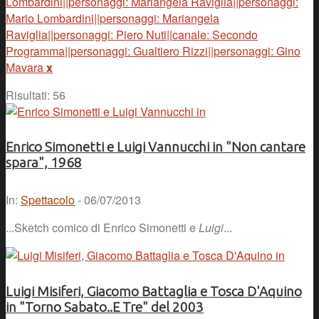
Lombardini||personaggi: Mariangela Raviglia||personaggi:
Mario Lombardini||personaggi: Mariangela
Raviglia||personaggi: Piero Nuti||canale: Secondo
Programma||personaggi: Gualtiero Rizzi||personaggi: Gino
Mavara
x
Risultati: 56
Enrico Simonetti e Luigi Vannucchi in "Non cantare
spara", 1968
In:
Spettacolo
- 06/07/2013
...Sketch comico di Enrico Simonetti e
Luigi
...
Luigi Misiferi, Giacomo Battaglia e Tosca D'Aquino
in "Torno Sabato..E Tre" del 2003