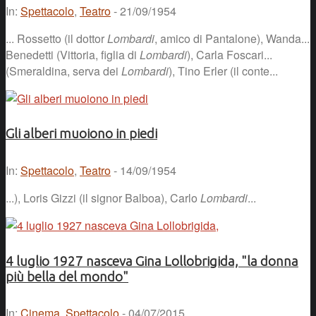
In:
Spettacolo
,
Teatro
- 21/09/1954
... Rossetto (il dottor
Lombardi
, amico di Pantalone), Wanda...
Benedetti (Vittoria, figlia di
Lombardi
), Carla Foscari...
(Smeraldina, serva dei
Lombardi
), Tino Erler (il conte...
Gli alberi muoiono in piedi
In:
Spettacolo
,
Teatro
- 14/09/1954
...), Loris Gizzi (il signor Balboa), Carlo
Lombardi
...
4 luglio 1927 nasceva Gina Lollobrigida, "la donna
più bella del mondo"
In:
Cinema
,
Spettacolo
- 04/07/2015