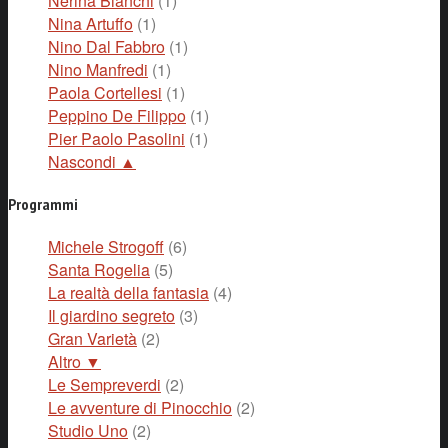
Nerina Bianchi
(1)
Nina Artuffo
(1)
Nino Dal Fabbro
(1)
Nino Manfredi
(1)
Paola Cortellesi
(1)
Peppino De Filippo
(1)
Pier Paolo Pasolini
(1)
Nascondi ▲
Programmi
Michele Strogoff
(6)
Santa Rogelia
(5)
La realtà della fantasia
(4)
Il giardino segreto
(3)
Gran Varietà
(2)
Altro ▼
Le Sempreverdi
(2)
Le avventure di Pinocchio
(2)
Studio Uno
(2)