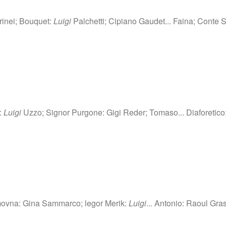
arinei; Bouquet:
Luigi
Palchetti; Cipiano Gaudet... Faina; Conte S
 :
Luigi
Uzzo; Signor Purgone: Gigi Reder; Tomaso... Diaforetico
efimovna: Gina Sammarco; legor Merik:
Luigi
... Antonio: Raoul Gras