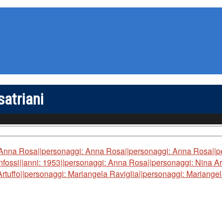
satriani
 Anna Rosa||personaggi: Anna Rosa||personaggi: Anna Rosa||pe
fossi||anni: 1953||personaggi: Anna Rosa||personaggi: Nina Art
rtuffo||personaggi: Mariangela Raviglia||personaggi: Mariangel