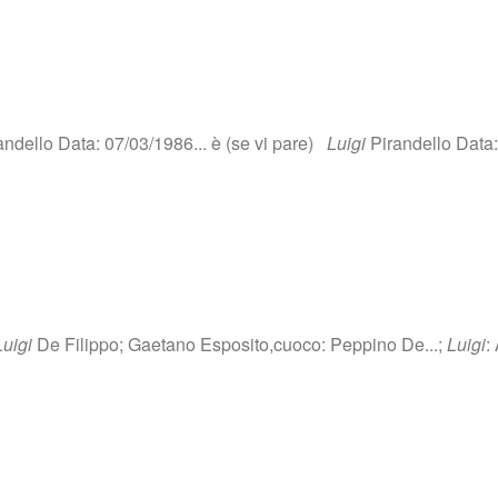
ndello Data: 07/03/1986... è (se vi pare)
Luigi
Pirandello Data:
Luigi
De Filippo; Gaetano Esposito,cuoco: Peppino De...;
Luigi
: