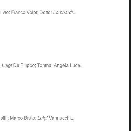
ilvio: Franco Volpi; Dottor
Lombardi
...
:
Luigi
De Filippo; Tonina: Angela Luce...
silli; Marco Bruto:
Luigi
Vannucchi...