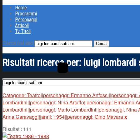
Home
Programmi
Personaggi
Articoli
Tv Titoli
Cerca nel sito
Risultati ricerca per:
luigi lombardi 
Categorie: Teatro||personaggi: Ermanno Anfossi||personaggi:
Lombardini||personaggi: Nina Artuffo||personaggi: Ermanno An
Lombardini||personaggi: Mario Lombardini||personaggi: Nina A
Anna Caravaggi||anni: 1954||personaggi: Gino Mavara
x
Risultati: 111