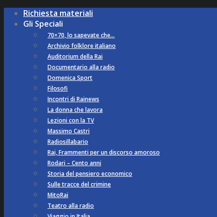
Richiesta materiali
Gli Speciali
70×70, lo sapevate che…
Archivio folklore italiano
Auditorium della Rai
Documentario alla radio
Domenica Sport
Filosofi
Incontri di Rainews
La donna che lavora
Lezioni con la TV
Massimo Castri
Radiosillabario
Rai, Frammenti per un discorso amoroso
Rodari – Cento anni
Storia del pensiero economico
Sulle tracce del crimine
MitoRai
Teatro alla radio
Viaggio in Italia