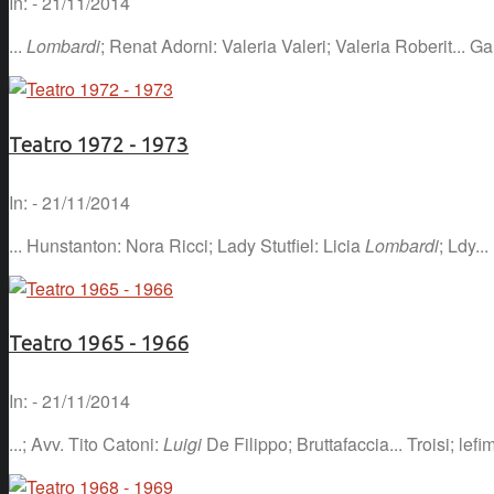
In: - 21/11/2014
...
Lombardi
; Renat Adorni: Valeria Valeri; Valeria Roberit... G
Teatro 1972 - 1973
In: - 21/11/2014
... Hunstanton: Nora Ricci; Lady Stutfiel: Licia
Lombardi
; Ldy...
Teatro 1965 - 1966
In: - 21/11/2014
...; Avv. Tito Catoni:
Luigi
De Filippo; Bruttafaccia... Troisi; l