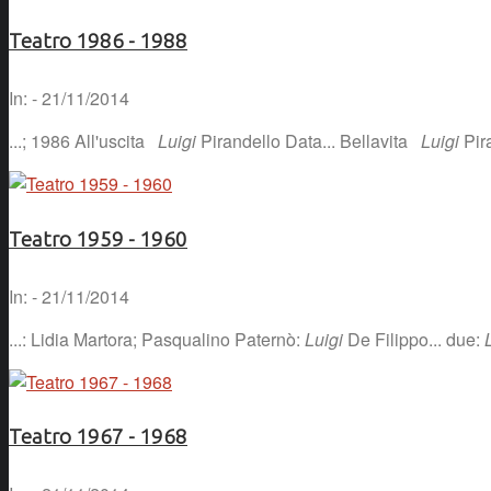
Teatro 1986 - 1988
In: - 21/11/2014
...; 1986 All'uscita
Luigi
Pirandello Data... Bellavita
Luigi
Pira
Teatro 1959 - 1960
In: - 21/11/2014
...: Lidia Martora; Pasqualino Paternò:
Luigi
De Filippo... due:
Teatro 1967 - 1968