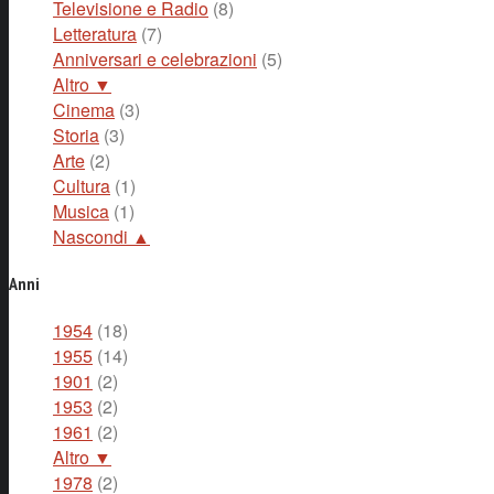
Televisione e Radio
(8)
Letteratura
(7)
Anniversari e celebrazioni
(5)
Altro ▼
Cinema
(3)
Storia
(3)
Arte
(2)
Cultura
(1)
Musica
(1)
Nascondi ▲
Anni
1954
(18)
1955
(14)
1901
(2)
1953
(2)
1961
(2)
Altro ▼
1978
(2)