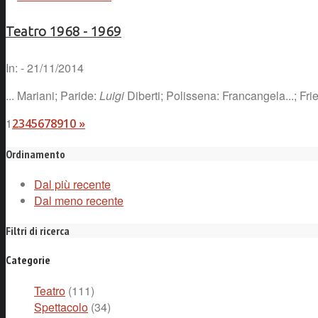
Teatro 1968 - 1969
In: - 21/11/2014
... Mariani; Paride:
Luigi
Diberti; Polissena: Francangela...; Fri
1
2
3
4
5
6
7
8
9
10
»
Ordinamento
Dal più recente
Dal meno recente
Filtri di ricerca
Categorie
Teatro
(111)
Spettacolo
(34)