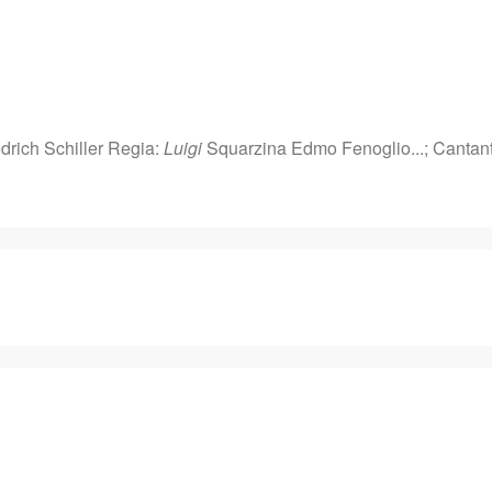
edrich Schiller Regia:
Luigi
Squarzina Edmo Fenoglio...; Cantant