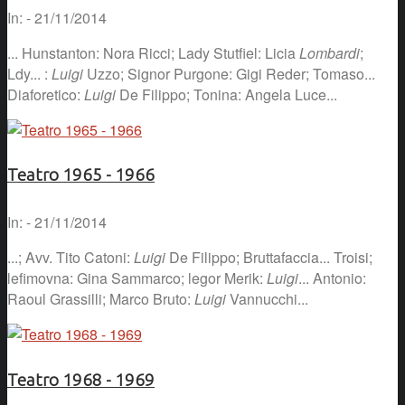
In: - 21/11/2014
... Hunstanton: Nora Ricci; Lady Stutfiel: Licia
Lombardi
;
Ldy... :
Luigi
Uzzo; Signor Purgone: Gigi Reder; Tomaso...
Diaforetico:
Luigi
De Filippo; Tonina: Angela Luce...
Teatro 1965 - 1966
In: - 21/11/2014
...; Avv. Tito Catoni:
Luigi
De Filippo; Bruttafaccia... Troisi;
lefimovna: Gina Sammarco; legor Merik:
Luigi
... Antonio:
Raoul Grassilli; Marco Bruto:
Luigi
Vannucchi...
Teatro 1968 - 1969