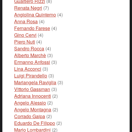
Gualtiero Rizzi
(8)
Renata Negri
(7)
Angiolina Quinterno
(4)
Anna Rosa
(4)
Fernando Farese
(4)
Gino Cervi
(4)
Piero Nuti
(4)
Sandro Rocca
(4)
Alberto Marchè
(3)
Ermanno Anfossi
(3)
Lina Acconci
(3)
Luigi Pirandello
(3)
Mariangela Raviglia
(3)
Vittorio Gassman
(3)
Adriana Innocenti
(2)
Angelo Alessio
(2)
Angelo Montagna
(2)
Corrado Gaipa
(2)
Eduardo De Filippo
(2)
Mario Lombardini
(2)