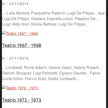
In: - 21/11/2014
...: Lidia Martora; Pasqualino Paternò:
Luigi
De Filippo... due:
Luigi
De Filippo; Gaetano Esposito,cuoco: Peppino De...;
Luigi
: Aldo Alori; Nicola Belfiore:
Luigi
De Filippo...
Teatro 1967 - 1968
In: - 21/11/2014
...
Lombardi
; Renat Adorni: Valeria Valeri; Valeria Roberit...
Garinei; Bouquet:
Luigi
Palchetti; Cipiano Gaudet... Faina;
Conte Silvio: Franco Volpi; Dottor
Lombardi
...
Teatro 1972 - 1973