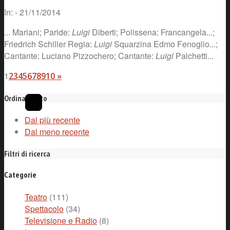
In: - 21/11/2014
... Mariani; Paride:
Luigi
Diberti; Polissena: Francangela...;
Friedrich Schiller Regia:
Luigi
Squarzina Edmo Fenoglio...;
Cantante: Luciano Pizzochero; Cantante:
Luigi
Palchetti...
1
2
3
4
5
6
7
8
9
10
»
Ordinamento
Dal più recente
Dal meno recente
Filtri di ricerca
Categorie
Teatro
(111)
Spettacolo
(34)
Televisione e Radio
(8)