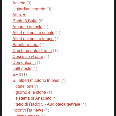
Amleto
(3)
Il giardino segreto
(3)
Altro ▼
Radio 3 Suite
(2)
Amore e gelosia
(1)
Attori del nostro secolo
(1)
Attori del nostro tempo
(1)
Bandiera nera
(1)
Cambiamento di rotta
(1)
Così è se vi pare
(1)
Domenica In
(1)
Fatti nostri
(1)
GR2
(1)
Gli alberi muoiono in piedi
(1)
Il cartellone
(1)
Il giorno e la storia
(1)
Il sistema di Anacleto
(1)
Il tetro di Radio 3 - Audioteca teatrale
(1)
Incontri Rainews
(1)
L'ultimo amore
(1)