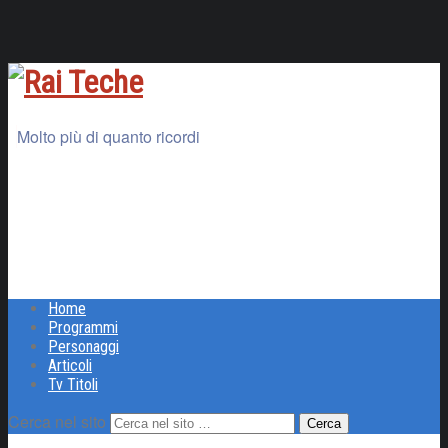
Molto più di quanto ricordi
Home
Programmi
Personaggi
Articoli
Tv Titoli
Cerca nel sito