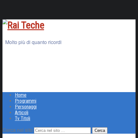
Molto più di quanto ricordi
Home
Programmi
Personaggi
Articoli
Tv Titoli
Cerca nel sito