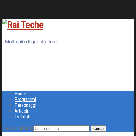
Molto più di quanto ricordi
Home
Programmi
Personaggi
Articoli
Tv Titoli
Cerca nel sito