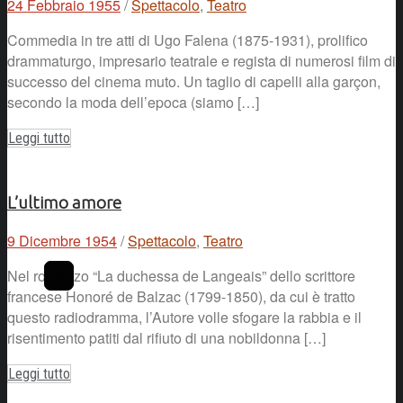
24 Febbraio 1955
/
Spettacolo
,
Teatro
Commedia in tre atti di Ugo Falena (1875-1931), prolifico
drammaturgo, impresario teatrale e regista di numerosi film di
successo del cinema muto. Un taglio di capelli alla garçon,
secondo la moda dell’epoca (siamo […]
Leggi tutto
L’ultimo amore
9 Dicembre 1954
/
Spettacolo
,
Teatro
Nel romanzo “La duchessa de Langeais” dello scrittore
francese Honoré de Balzac (1799-1850), da cui è tratto
questo radiodramma, l’Autore volle sfogare la rabbia e il
risentimento patiti dal rifiuto di una nobildonna […]
Leggi tutto