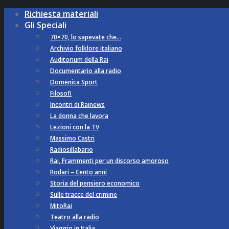
Richiesta materiali
Gli Speciali
70×70, lo sapevate che…
Archivio folklore italiano
Auditorium della Rai
Documentario alla radio
Domenica Sport
Filosofi
Incontri di Rainews
La donna che lavora
Lezioni con la TV
Massimo Castri
Radiosillabario
Rai, Frammenti per un discorso amoroso
Rodari – Cento anni
Storia del pensiero economico
Sulle tracce del crimine
MitoRai
Teatro alla radio
Viaggio in Italia