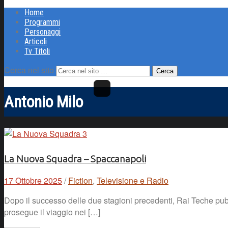
Home
Programmi
Personaggi
Articoli
Tv Titoli
Cerca nel sito
Antonio Milo
La Nuova Squadra – Spaccanapoli
17 Ottobre 2025
/
Fiction
,
Televisione e Radio
Dopo il successo delle due stagioni precedenti, Rai Teche pub
prosegue il viaggio nei […]