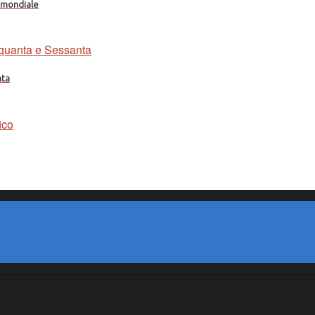
a mondiale
nta