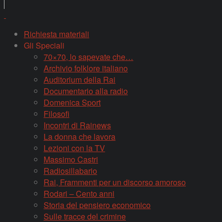
Richiesta materiali
Gli Speciali
70×70, lo sapevate che…
Archivio folklore italiano
Auditorium della Rai
Documentario alla radio
Domenica Sport
Filosofi
Incontri di Rainews
La donna che lavora
Lezioni con la TV
Massimo Castri
Radiosillabario
Rai, Frammenti per un discorso amoroso
Rodari – Cento anni
Storia del pensiero economico
Sulle tracce del crimine