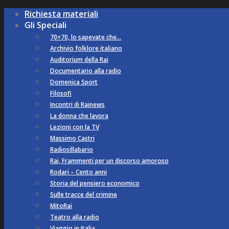
Richiesta materiali
Gli Speciali
70×70, lo sapevate che…
Archivio folklore italiano
Auditorium della Rai
Documentario alla radio
Domenica Sport
Filosofi
Incontri di Rainews
La donna che lavora
Lezioni con la TV
Massimo Castri
Radiosillabario
Rai, Frammenti per un discorso amoroso
Rodari – Cento anni
Storia del pensiero economico
Sulle tracce del crimine
MitoRai
Teatro alla radio
Viaggio in Italia