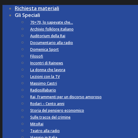
Richiesta materiali
Gli Speciali
70×70, lo sapevate che…
Archivio folklore italiano
Auditorium della Rai
Documentario alla radio
Domenica Sport
Filosofi
Incontri di Rainews
La donna che lavora
Lezioni con la TV
Massimo Castri
Radiosillabario
Rai, Frammenti per un discorso amoroso
Rodari – Cento anni
Storia del pensiero economico
Sulle tracce del crimine
MitoRai
Teatro alla radio
Viaggio in Italia