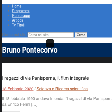
Home
Programmi
Personaggi
Articoli
Tv Titoli
Cerca nel sito
Bruno Pontecorvo
I ragazzi di via Panisperna, il film integrale
18 Febbraio 2020
/
Scienza e Ricerca scientifica
Il 18 febbraio 1990 andava in onda “I ragazzi di via Panisperna”
da Enrico Fermi […]