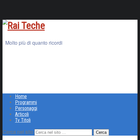
Molto più di quanto ricordi
Home
Programmi
Personaggi
Articoli
Tv Titoli
Cerca nel sito