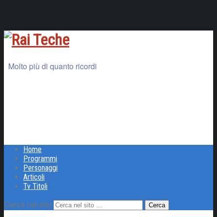
Molto più di quanto ricordi
Home
Programmi
Personaggi
Articoli
Tv Titoli
Cerca nel sito