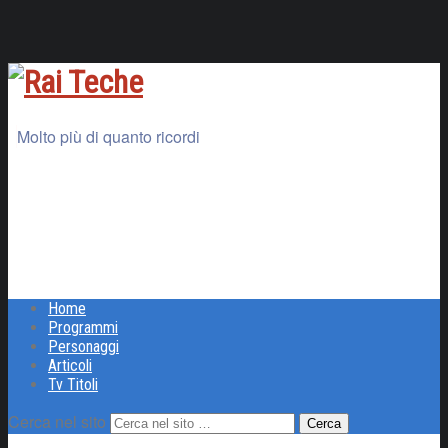
Molto più di quanto ricordi
Home
Programmi
Personaggi
Articoli
Tv Titoli
Cerca nel sito