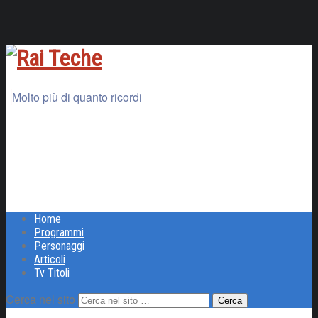
Molto più di quanto ricordi
Home
Programmi
Personaggi
Articoli
Tv Titoli
Cerca nel sito