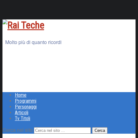
Molto più di quanto ricordi
Home
Programmi
Personaggi
Articoli
Tv Titoli
Cerca nel sito