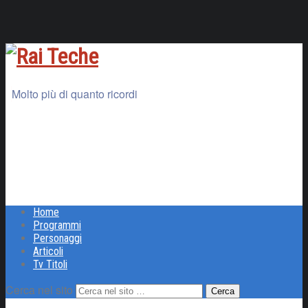
Molto più di quanto ricordi
Home
Programmi
Personaggi
Articoli
Tv Titoli
Cerca nel sito