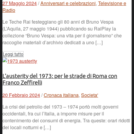
27 Maggio 2024
/
Anniversari e celebrazioni
,
Televisione e
Radio
Le Teche Rai festeggiano gli 80 anni di Bruno Vespa
(L’Aquila, 27 maggio 1944) pubblicando su RaiPlay la
collezione “Bruno Vespa: una vita per il giornalismo” che
raccoglie materiali d’archivio dedicati a uno […]
Leggi tutto
L’austerity del 1973: per le strade di Roma con
Franco Zeffirelli
20 Febbraio 2024
/
Cronaca italiana
,
Societa'
La crisi del petrolio del 1973 – 1974 portò molti governi
occidentali, fra cui l’Italia, a imporre misure per il
contenimento dei consumi di energia. Tra queste: orari ridotti
dei locali notturni e […]