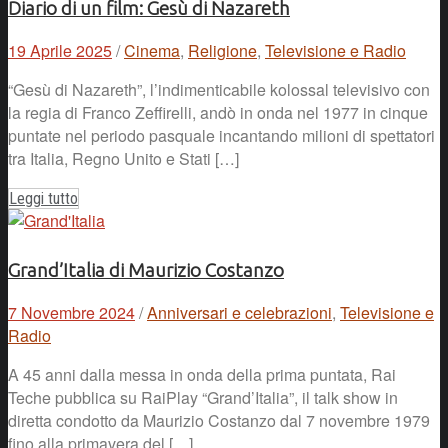
Diario di un film: Gesù di Nazareth
19 Aprile 2025
/
Cinema
,
Religione
,
Televisione e Radio
“Gesù di Nazareth”, l’indimenticabile kolossal televisivo con
la regia di Franco Zeffirelli, andò in onda nel 1977 in cinque
puntate nel periodo pasquale incantando milioni di spettatori
tra Italia, Regno Unito e Stati […]
Leggi tutto
Grand’Italia di Maurizio Costanzo
7 Novembre 2024
/
Anniversari e celebrazioni
,
Televisione e
Radio
A 45 anni dalla messa in onda della prima puntata, Rai
Teche pubblica su RaiPlay “Grand’Italia”, il talk show in
diretta condotto da Maurizio Costanzo dal 7 novembre 1979
fino alla primavera del […]