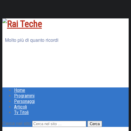
Molto più di quanto ricordi
Home
Programmi
Personaggi
Articoli
Tv Titoli
Cerca nel sito