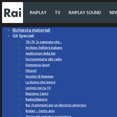
RAIPLAY
TV
RAIPLAY SOUND
NE
Richiesta materiali
Gli Speciali
70×70, lo sapevate che…
Archivio folklore italiano
Auditorium della Rai
Documentario alla radio
Domenica Sport
Filosofi
Incontri di Rainews
La donna che lavora
Lezioni con la TV
Massimo Castri
Radiosillabario
Rai, Frammenti per un discorso amoroso
Rodari – Cento anni
Storia del pensiero economico