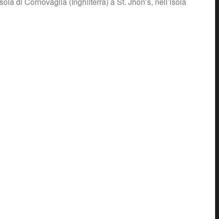
a di Cornovaglia (Inghilterra) a St. Jhon’s, nell’isola