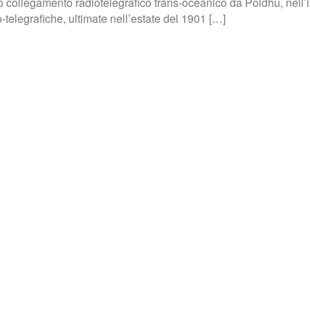
ollegamento radiotelegrafico trans-oceanico da Poldhu, nell’isol
telegrafiche, ultimate nell’estate del 1901 […]