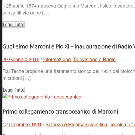
Il 25 aprile 1874 nasceva Guglielmo Marconi, fisico, inventore, 
senza fili via onde […]
Leggi Tutto
Guglielmo Marconi e Pio XI – Inaugurazione di Radio
29 Gennaio 2015
/
Informazione
,
Televisione e Radio
Rai Teche propone una frammento storico del 1931 dal titolo: “
microfoni […]
Leggi Tutto
Primo collegamento transoceanico di Marconi
12 Dicembre 1901
/
Scienza e Ricerca scientifica
,
Tecnica e t