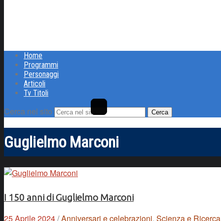
Home
Programmi
Personaggi
Articoli
Tv Titoli
Cerca nel sito
Guglielmo Marconi
I 150 anni di Guglielmo Marconi
25 Aprile 2024
/
Anniversari e celebrazioni
,
Scienza e Ricerca 