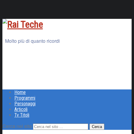
Molto più di quanto ricordi
Home
Programmi
Personaggi
Articoli
Tv Titoli
Cerca nel sito