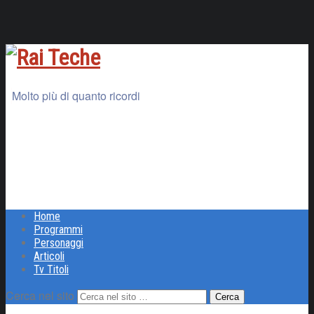
Molto più di quanto ricordi
Home
Programmi
Personaggi
Articoli
Tv Titoli
Cerca nel sito