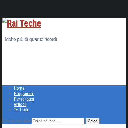
Molto più di quanto ricordi
Home
Programmi
Personaggi
Articoli
Tv Titoli
Cerca nel sito