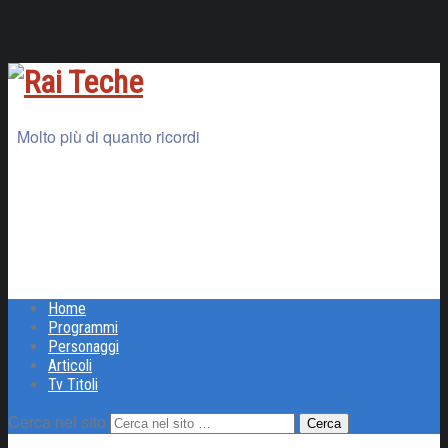
Molto più di quanto ricordi
Home
Programmi
Personaggi
Articoli
Tv Titoli
Cerca nel sito