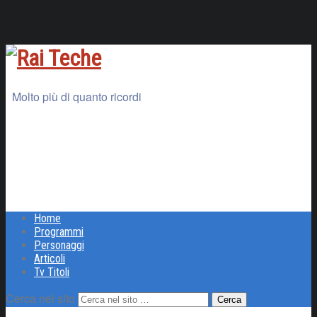
Molto più di quanto ricordi
Home
Programmi
Personaggi
Articoli
Tv Titoli
Cerca nel sito