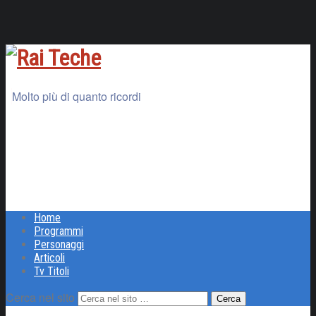
Molto più di quanto ricordi
Home
Programmi
Personaggi
Articoli
Tv Titoli
Cerca nel sito