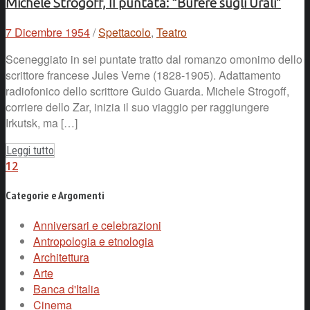
Michele Strogoff, II puntata: “Bufere sugli Urali”
7 Dicembre 1954
/
Spettacolo
,
Teatro
Sceneggiato in sei puntate tratto dal romanzo omonimo dello
scrittore francese Jules Verne (1828-1905). Adattamento
radiofonico dello scrittore Guido Guarda. Michele Strogoff,
corriere dello Zar, inizia il suo viaggio per raggiungere
Irkutsk, ma […]
Leggi tutto
1
2
Categorie e Argomenti
Anniversari e celebrazioni
Antropologia e etnologia
Architettura
Arte
Banca d'Italia
Cinema