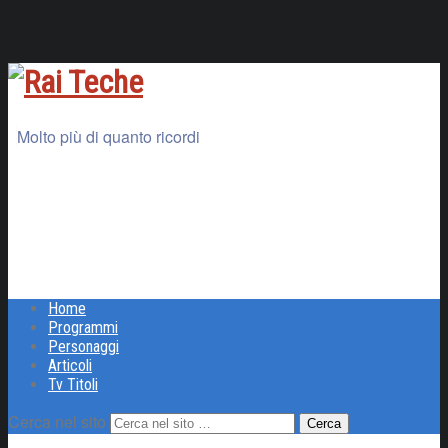
Molto più di quanto ricordi
Home
Programmi
Personaggi
Articoli
Tv Titoli
Cerca nel sito