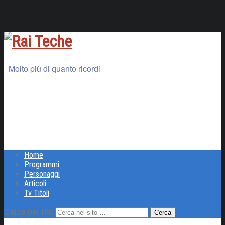
Molto più di quanto ricordi
Home
Programmi
Personaggi
Articoli
Tv Titoli
Cerca nel sito