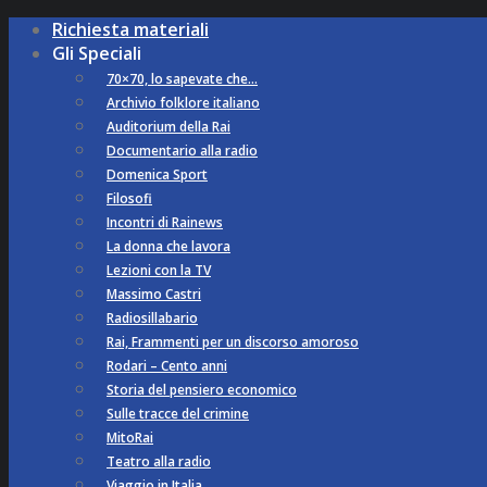
Richiesta materiali
Gli Speciali
70×70, lo sapevate che…
Archivio folklore italiano
Auditorium della Rai
Documentario alla radio
Domenica Sport
Filosofi
Incontri di Rainews
La donna che lavora
Lezioni con la TV
Massimo Castri
Radiosillabario
Rai, Frammenti per un discorso amoroso
Rodari – Cento anni
Storia del pensiero economico
Sulle tracce del crimine
MitoRai
Teatro alla radio
Viaggio in Italia