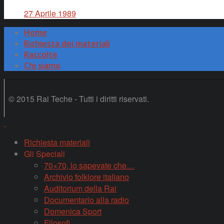
27 Aprile 1989
Home
Richiesta dei materiali
Raccolte
Chi siamo
© 2015 Rai Teche - Tutti i diritti riservati.
Richiesta materiali
Gli Speciali
70×70, lo sapevate che…
Archivio folklore italiano
Auditorium della Rai
Documentario alla radio
Domenica Sport
Filosofi