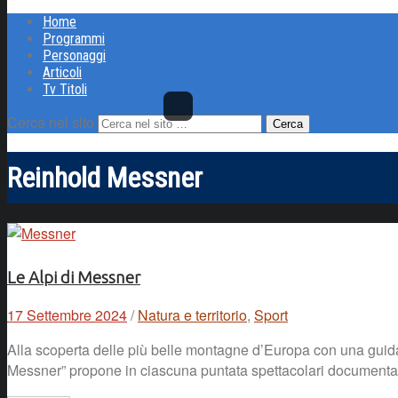
Home
Programmi
Personaggi
Articoli
Tv Titoli
Cerca nel sito
Reinhold Messner
Le Alpi di Messner
17 Settembre 2024
/
Natura e territorio
,
Sport
Alla scoperta delle più belle montagne d’Europa con una guida 
Messner” propone in ciascuna puntata spettacolari documentar