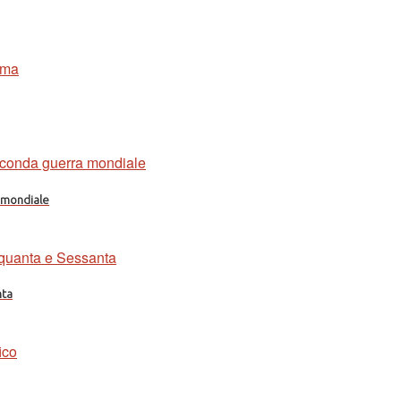
a mondiale
nta