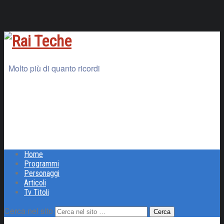
Molto più di quanto ricordi
Home
Programmi
Personaggi
Articoli
Tv Titoli
Cerca nel sito