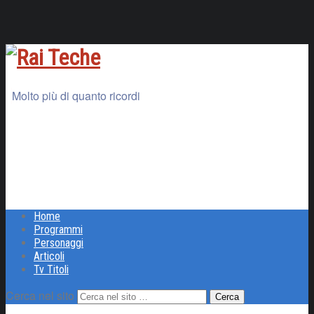
Molto più di quanto ricordi
Home
Programmi
Personaggi
Articoli
Tv Titoli
Cerca nel sito