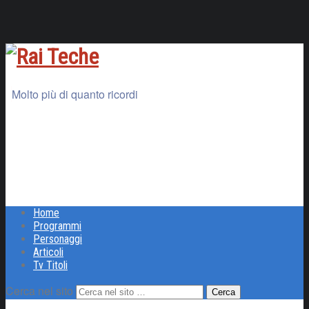
Molto più di quanto ricordi
Home
Programmi
Personaggi
Articoli
Tv Titoli
Cerca nel sito