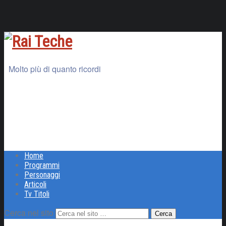
Molto più di quanto ricordi
Home
Programmi
Personaggi
Articoli
Tv Titoli
Cerca nel sito