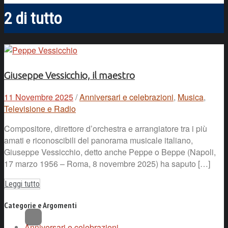
2 di tutto
Giuseppe Vessicchio, il maestro
11 Novembre 2025
/
Anniversari e celebrazioni
,
Musica
,
Televisione e Radio
Compositore, direttore d’orchestra e arrangiatore tra i più
amati e riconoscibili del panorama musicale italiano,
Giuseppe Vessicchio, detto anche Peppe o Beppe (Napoli,
17 marzo 1956 – Roma, 8 novembre 2025) ha saputo […]
Leggi tutto
Categorie e Argomenti
Anniversari e celebrazioni