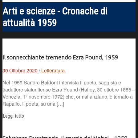
Arti e scienze - Cronache di
attualità 1959
Il sonnecchiante tremendo Ezra Pound, 1959
30 Ottobre 2020
/
Letteratura
Nel 1959 Sandro Baldoni intervista il poeta, saggista e
traduttore statunitense Ezra Pound (Hailey, 30 ottobre 1885 –
Venezia, 1º novembre 1972) che, ormai anziano, è tornato a
Rapallo. Il poeta, su una […]
Leggi tutto