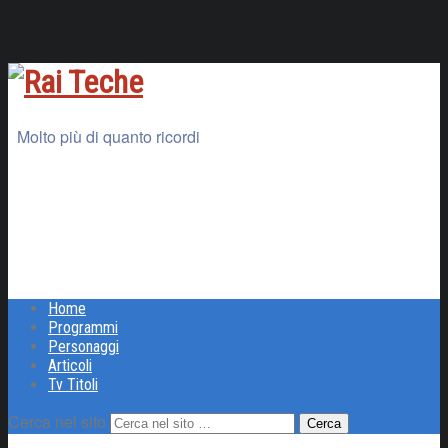
Molto più di quanto ricordi
Home
Programmi
Personaggi
Articoli
Tv Titoli
Cerca nel sito