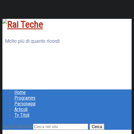
Molto più di quanto ricordi
Home
Programmi
Personaggi
Articoli
Tv Titoli
Cerca nel sito