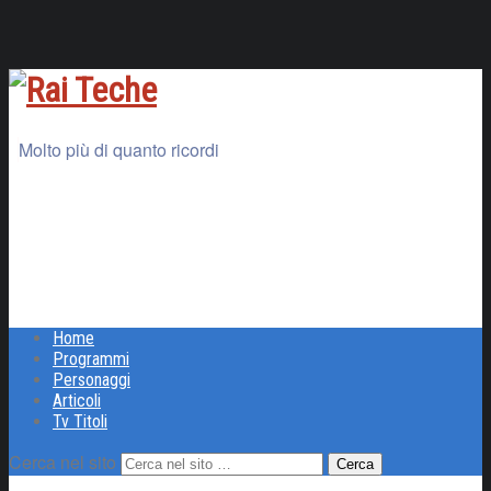
Molto più di quanto ricordi
Home
Programmi
Personaggi
Articoli
Tv Titoli
Cerca nel sito