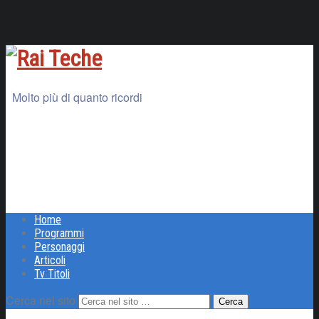
Molto più di quanto ricordi
Home
Programmi
Personaggi
Articoli
Tv Titoli
Cerca nel sito