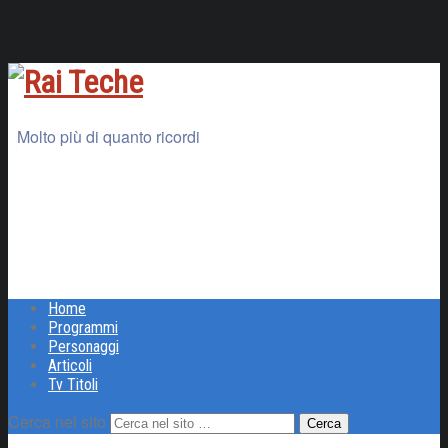
Molto più di quanto ricordi
Home
Programmi
Personaggi
Articoli
Tv Titoli
Cerca nel sito