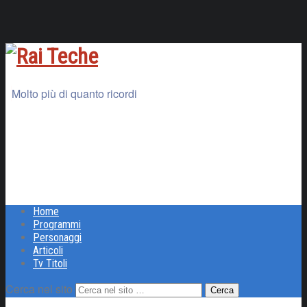
Molto più di quanto ricordi
Home
Programmi
Personaggi
Articoli
Tv Titoli
Cerca nel sito