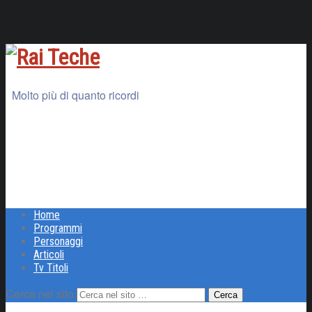
Molto più di quanto ricordi
Home
Programmi
Personaggi
Articoli
Tv Titoli
Cerca nel sito