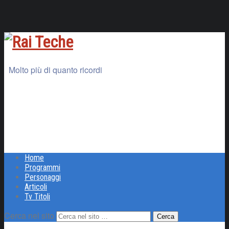
Molto più di quanto ricordi
Home
Programmi
Personaggi
Articoli
Tv Titoli
Cerca nel sito