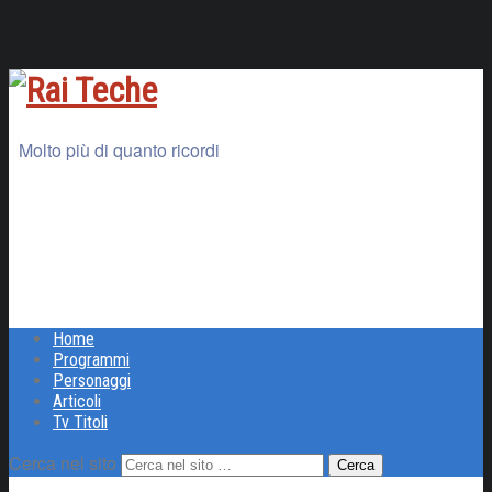
Molto più di quanto ricordi
Home
Programmi
Personaggi
Articoli
Tv Titoli
Cerca nel sito