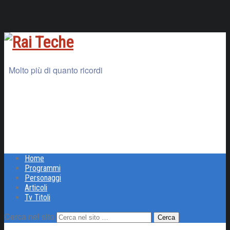
Molto più di quanto ricordi
Home
Programmi
Personaggi
Articoli
Tv Titoli
Cerca nel sito