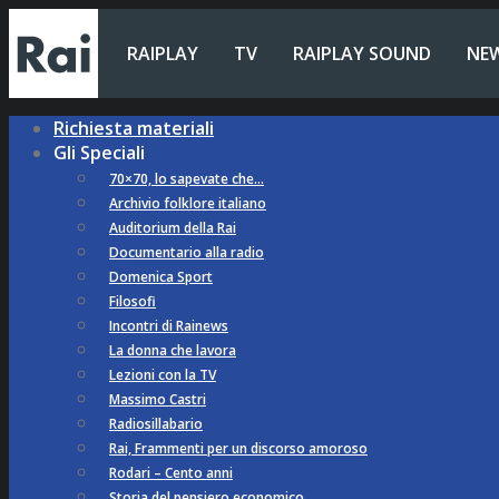
RAIPLAY
TV
RAIPLAY SOUND
NE
Richiesta materiali
Gli Speciali
70×70, lo sapevate che…
Archivio folklore italiano
Auditorium della Rai
Documentario alla radio
Domenica Sport
Filosofi
Incontri di Rainews
La donna che lavora
Lezioni con la TV
Massimo Castri
Radiosillabario
Rai, Frammenti per un discorso amoroso
Rodari – Cento anni
Storia del pensiero economico