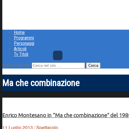
Home
Programmi
Personaggi
Articoli
Tv Titoli
Cerca nel sito
Ma che combinazione
Enrico Montesano in “Ma che combinazione” del 19
11 Luglio 2013
/
Spettacolo