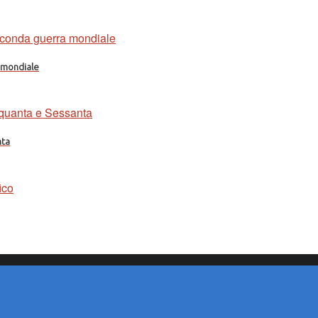
a mondiale
nta