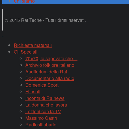
Chi siamo
© 2015 Rai Teche - Tutti i diritti riservati.
Richiesta materiali
Gli Speciali
70×70, lo sapevate che…
Archivio folklore italiano
Auditorium della Rai
Documentario alla radio
Domenica Sport
Filosofi
Incontri di Rainews
La donna che lavora
Lezioni con la TV
Massimo Castri
Radiosillabario