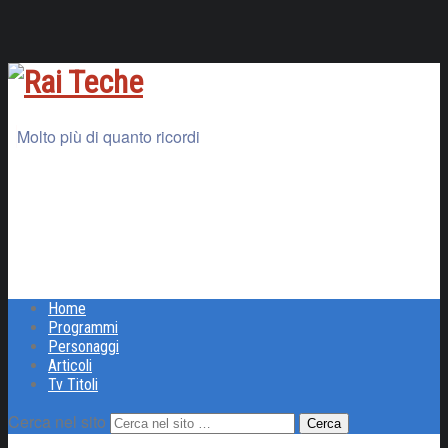
Molto più di quanto ricordi
Home
Programmi
Personaggi
Articoli
Tv Titoli
Cerca nel sito