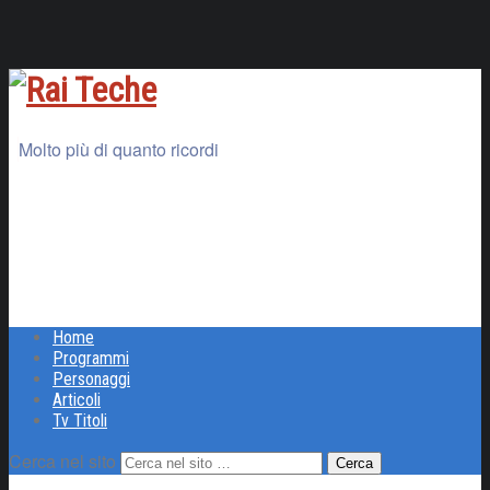
Molto più di quanto ricordi
Home
Programmi
Personaggi
Articoli
Tv Titoli
Cerca nel sito