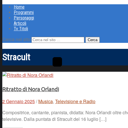
Home
Programmi
Personaggi
Articoli
Tv Titoli
Cerca nel sito
Stracult
Ritratto di Nora Orlandi
2 Gennaio 2025
/
Musica
,
Televisione e Radio
Compositrice, cantante, pianista, didatta: Nora Orlandi oltre c
televisive. Dalla puntata di Stracult del 16 luglio […]