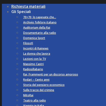
Richiesta materiali
Gli Speciali
70×70, lo sapevate che…
Archivio folklore italiano
Auditorium della Rai
Documentario alla radio
Domenica Sport
Filosofi
Incontri di Rainews
La donna che lavora
Lezioni con la TV
Massimo Castri
Radiosillabario
Rai, Frammenti per un discorso amoroso
Rodari – Cento anni
Storia del pensiero economico
Sulle tracce del crimine
MitoRai
Teatro alla radio
Viaggio in Italia